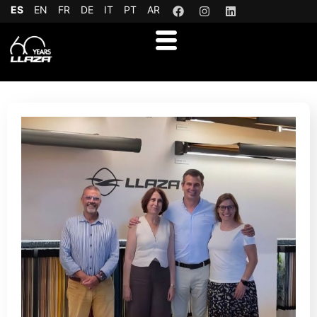
ES
EN
FR
DE
IT
PT
AR