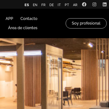
ES
EN
FR
DE
IT
PT
AR
APP
Contacto
Soy profesional
Área de clientes