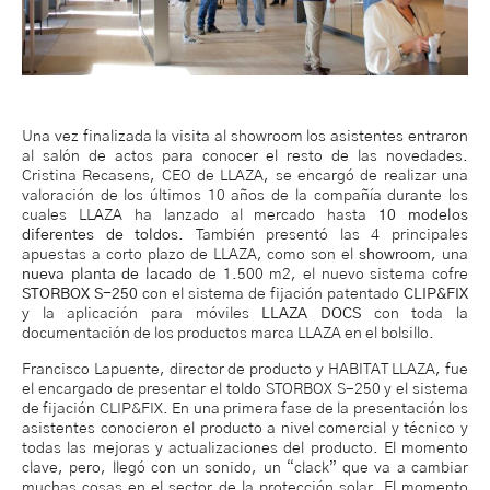
Una vez finalizada la visita al showroom los asistentes entraron
al salón de actos para conocer el resto de las novedades.
Cristina Recasens, CEO de LLAZA, se encargó de realizar una
valoración de los últimos 10 años de la compañía durante los
cuales LLAZA ha lanzado al mercado hasta
10 modelos
diferentes de toldos
. También presentó las 4 principales
apuestas a corto plazo de LLAZA, como son el
showroom
, una
nueva planta de lacado
de 1.500 m2, el nuevo sistema cofre
STORBOX S-250
con el sistema de fijación patentado
CLIP&FIX
y la aplicación para móviles
LLAZA DOCS
con toda la
documentación de los productos marca LLAZA en el bolsillo.
Francisco Lapuente, director de producto y HABITAT LLAZA, fue
el encargado de presentar el toldo STORBOX S-250 y el sistema
de fijación CLIP&FIX. En una primera fase de la presentación los
asistentes conocieron el producto a nivel comercial y técnico y
todas las mejoras y actualizaciones del producto. El momento
clave, pero, llegó con un sonido, un “clack” que va a cambiar
muchas cosas en el sector de la protección solar. El momento