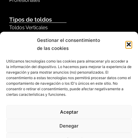
Profesionales
Tipos de toldos
Toldos Verticales
Toldos Horizontales
Gestionar el consentimiento
Toldos Laterales
de las cookies
Toldos Retráctiles
Utilizamos tecnologías como las cookies para almacenar y/o acceder a
la información del dispositivo. Lo hacemos para mejorar la experiencia de
Dónde lo quieres
navegación y para mostrar anuncios (no) personalizados. El
consentimiento a estas tecnologías nos permitirá procesar datos como el
Toldos para patios y jardines
comportamiento de navegación o los ID's únicos en este sitio. No
Toldos para balcón
consentir o retirar el consentimiento, puede afectar negativamente a
ciertas características y funciones.
Toldos para terrazas
Toldos para ventanas
Aceptar
Denegar
Copyright 2023 Llaza
Todos los derechos reservados
Nota legal
RGPDUE