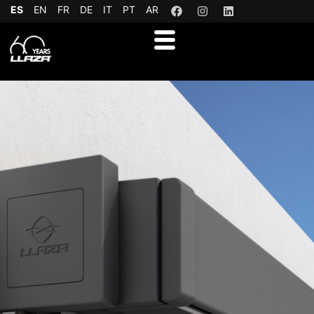
ES
EN
FR
DE
IT
PT
AR