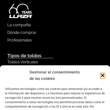
La compañía
Dónde comprar
Profesionales
Tipos de toldos
Toldos Verticales
Toldos Horizontales
Gestionar el consentimiento
Toldos Laterales
de las cookies
Toldos Retráctiles
Utilizamos tecnologías como las cookies para almacenar y/o acceder a
la información del dispositivo. Lo hacemos para mejorar la experiencia de
Dónde lo quieres
navegación y para mostrar anuncios (no) personalizados. El
consentimiento a estas tecnologías nos permitirá procesar datos como el
Toldos para patios y jardines
comportamiento de navegación o los ID's únicos en este sitio. No