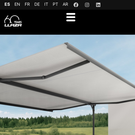
ES
EN
FR
DE
IT
PT
AR