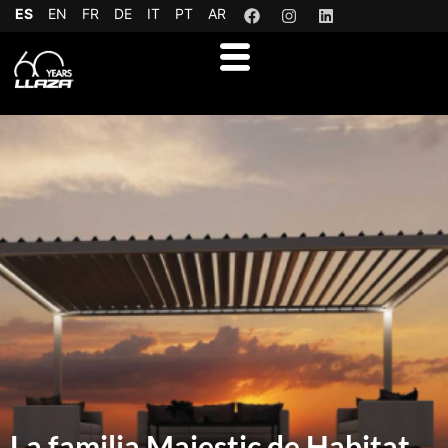
ES
EN
FR
DE
IT
PT
AR
La familia Majestic de Habitat